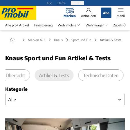
Abo
Hefte
Produkte
Abo
Marken
Anmelden
Menü
Alle pro+ Artikel
Finanzierung
Wohnmobile
Wohnwagen
Zubehör
Marken A-Z
Knaus
Sport und Fun
Artikel & Tests
Knaus Sport und Fun Artikel & Tests
Übersicht
Artikel & Tests
Technische Daten
Kategorie