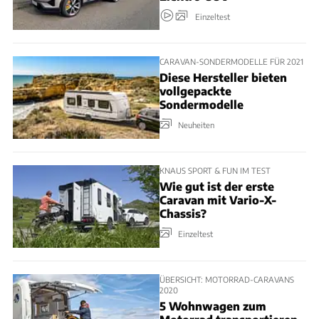
Einzeltest
CARAVAN-SONDERMODELLE FÜR 2021
Diese Hersteller bieten
vollgepackte
Sondermodelle
Neuheiten
KNAUS SPORT & FUN IM TEST
Wie gut ist der erste
Caravan mit Vario-X-
Chassis?
Einzeltest
ÜBERSICHT: MOTORRAD-CARAVANS
2020
5 Wohnwagen zum