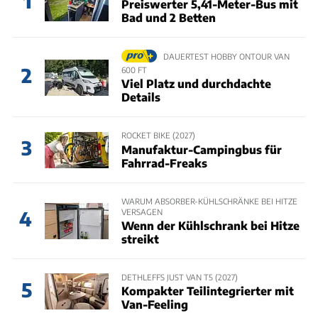
1
Preiswerter 5,41-Meter-Bus mit
Bad und 2 Betten
DAUERTEST HOBBY ONTOUR VAN
2
600 FT
Viel Platz und durchdachte
Details
ROCKET BIKE (2027)
3
Manufaktur-Campingbus für
Fahrrad-Freaks
WARUM ABSORBER-KÜHLSCHRÄNKE BEI HITZE
VERSAGEN
4
Wenn der Kühlschrank bei Hitze
streikt
DETHLEFFS JUST VAN T5 (2027)
5
Kompakter Teilintegrierter mit
Van-Feeling