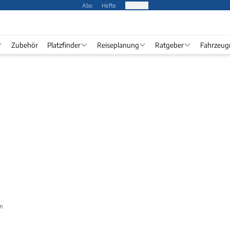
Abo
Hefte
Produkte
Zubehör
Platzfinder
Reiseplanung
Ratgeber
Fahrzeug
n