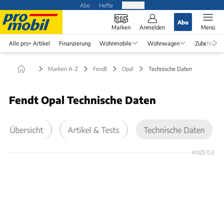
Abo
Hefte
Produkte
Abo
Marken
Anmelden
Menü
Alle pro+ Artikel
Finanzierung
Wohnmobile
Wohnwagen
Zubehör
Marken A-Z
Fendt
Opal
Technische Daten
Fendt Opal Technische Daten
Übersicht
Artikel & Tests
Technische Daten
ANZEIGE