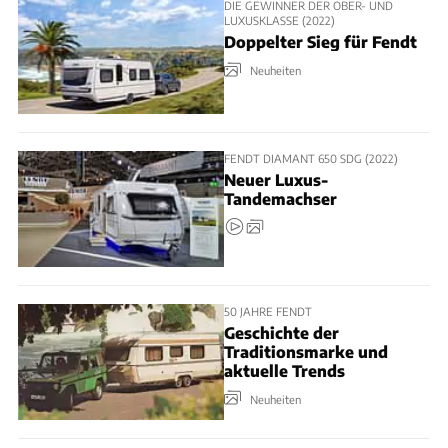
DIE GEWINNER DER OBER- UND
LUXUSKLASSE (2022)
Doppelter Sieg für Fendt
Neuheiten
FENDT DIAMANT 650 SDG (2022)
Neuer Luxus-
Tandemachser
50 JAHRE FENDT
Geschichte der
Traditionsmarke und
aktuelle Trends
Neuheiten