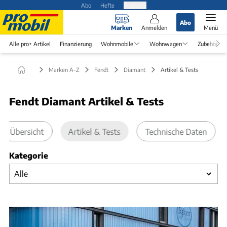
Abo
Hefte
Produkte
Abo
Marken
Anmelden
Menü
Alle pro+ Artikel
Finanzierung
Wohnmobile
Wohnwagen
Zubehör
Marken A-Z
Fendt
Diamant
Artikel & Tests
Fendt Diamant Artikel & Tests
Übersicht
Artikel & Tests
Technische Daten
Kategorie