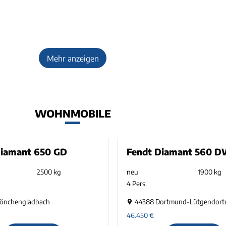
Mehr anzeigen
WOHNMOBILE
Diamant 650 GD
Fendt Diamant 560 
2500 kg
neu
1900 kg
4 Pers.
önchengladbach
44388 Dortmund-Lütgendor
46.450
€