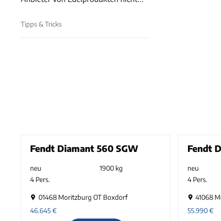
Tipps & Tricks
Fendt Diamant 560 SGW
Fendt 
neu
1900 kg
neu
4 Pers.
4 Pers.
01468 Moritzburg OT Boxdorf
41068 M
46.645
€
55.990
€