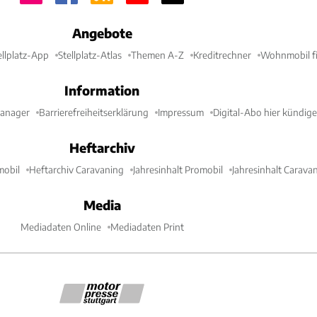
Angebote
ellplatz-App
Stellplatz-Atlas
Themen A-Z
Kreditrechner
Wohnmobil fi
Information
Manager
Barrierefreiheitserklärung
Impressum
Digital-Abo hier kündig
Heftarchiv
mobil
Heftarchiv Caravaning
Jahresinhalt Promobil
Jahresinhalt Carava
Media
Mediadaten Online
Mediadaten Print