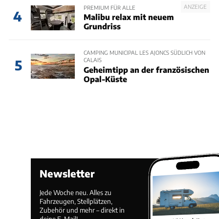
ANZEIGE
PREMIUM FÜR ALLE
4
Malibu relax mit neuem
Grundriss
CAMPING MUNICIPAL LES AJONCS SÜDLICH VON
CALAIS
5
Geheimtipp an der französischen
Opal-Küste
Newsletter
Jede Woche neu. Alles zu
Fahrzeugen, Stellplätzen,
Zubehör und mehr – direkt in
deine E-Mail!