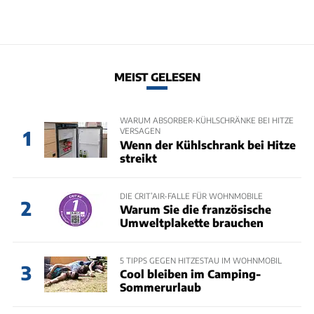
MEIST GELESEN
WARUM ABSORBER-KÜHLSCHRÄNKE BEI HITZE
VERSAGEN
1
Wenn der Kühlschrank bei Hitze
streikt
DIE CRIT’AIR-FALLE FÜR WOHNMOBILE
2
Warum Sie die französische
Umweltplakette brauchen
5 TIPPS GEGEN HITZESTAU IM WOHNMOBIL
3
Cool bleiben im Camping-
Sommerurlaub