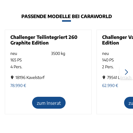
PASSENDE MODELLE BEI CARAWORLD
Challenger Teilintegriert 260
Challenger V
Graphite Edition
Edition
neu
3500 kg
neu
165 PS
140 PS
4 Pers.
2 Pers.
18196 Kavelstorf
79541 Lörrach
78.990
€
62.990
€
zum Inserat
z