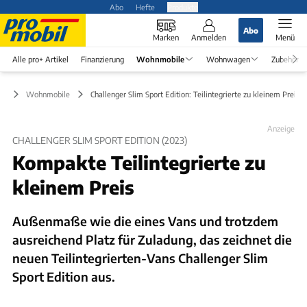
Abo
Hefte
Produkte
Abo
Marken
Anmelden
Menü
Alle pro+ Artikel
Finanzierung
Wohnmobile
Wohnwagen
Zubehör
Wohnmobile
Challenger Slim Sport Edition: Teilintegrierte zu kleinem Preis
Anzeige
CHALLENGER SLIM SPORT EDITION (2023)
Kompakte Teilintegrierte zu
kleinem Preis
Außenmaße wie die eines Vans und trotzdem
ausreichend Platz für Zuladung, das zeichnet die
neuen Teilintegrierten-Vans Challenger Slim
Sport Edition aus.