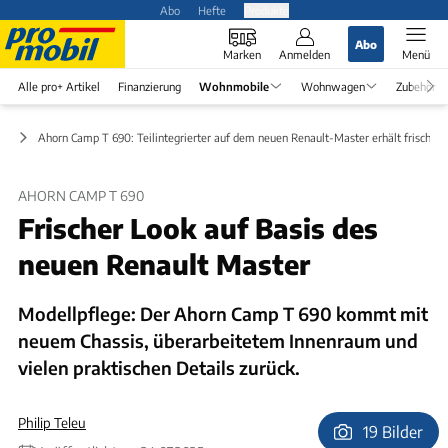
Abo
Hefte
Produkte
Abo
Marken
Anmelden
Menü
Alle pro+ Artikel
Finanzierung
Wohnmobile
Wohnwagen
Zubehör
le
Ahorn Camp T 690: Teilintegrierter auf dem neuen Renault-Master erhält frischen
AHORN CAMP T 690
Frischer Look auf Basis des
neuen Renault Master
Modellpflege: Der Ahorn Camp T 690 kommt mit
neuem Chassis, überarbeitetem Innenraum und
vielen praktischen Details zurück.
Philip Teleu
19 Bilder