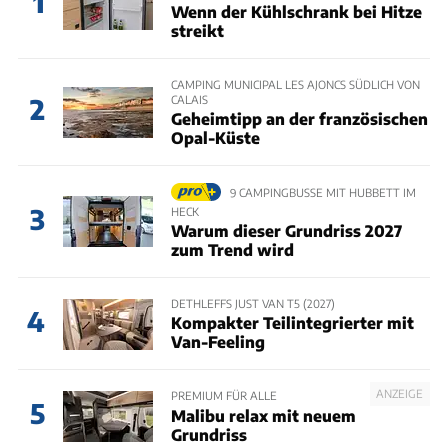
1
Wenn der Kühlschrank bei Hitze
streikt
CAMPING MUNICIPAL LES AJONCS SÜDLICH VON
CALAIS
2
Geheimtipp an der französischen
Opal-Küste
9 CAMPINGBUSSE MIT HUBBETT IM
3
HECK
Warum dieser Grundriss 2027
zum Trend wird
DETHLEFFS JUST VAN T5 (2027)
4
Kompakter Teilintegrierter mit
Van-Feeling
ANZEIGE
PREMIUM FÜR ALLE
5
Malibu relax mit neuem
Grundriss