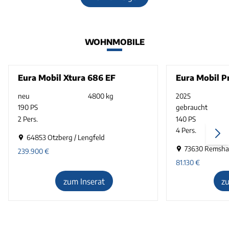
WOHNMOBILE
Eura Mobil Xtura 686 EF
Eura Mobil Pr
neu
4800 kg
2025
190 PS
gebraucht
2 Pers.
140 PS
4 Pers.
64853 Otzberg / Lengfeld
73630 Remsha
239.900
€
81.130
€
zum Inserat
z