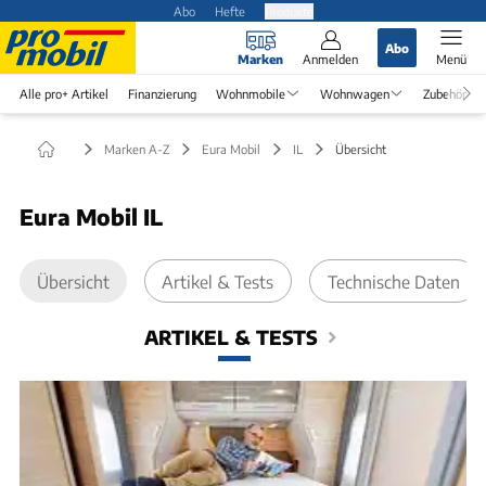
Abo
Hefte
Produkte
Abo
Marken
Anmelden
Menü
Alle pro+ Artikel
Finanzierung
Wohnmobile
Wohnwagen
Zubehör
Marken A-Z
Eura Mobil
IL
Übersicht
Eura Mobil IL
Übersicht
Artikel & Tests
Technische Daten
ARTIKEL & TESTS