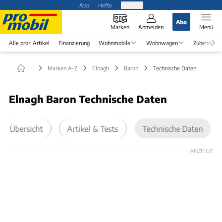
Abo
Hefte
Produkte
Abo
Marken
Anmelden
Menü
Alle pro+ Artikel
Finanzierung
Wohnmobile
Wohnwagen
Zubehör
Marken A-Z
Elnagh
Baron
Technische Daten
Elnagh Baron Technische Daten
Übersicht
Artikel & Tests
Technische Daten
ANZEIGE