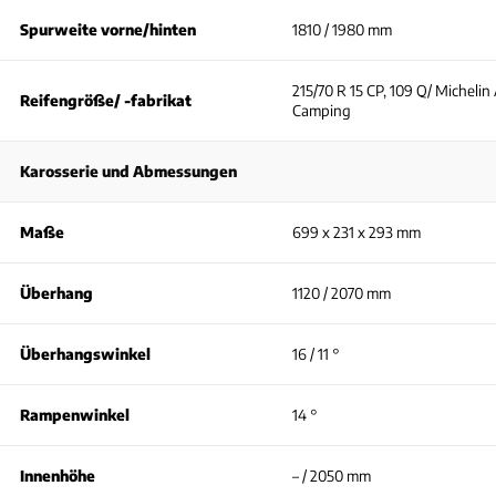
Spurweite vorne/hinten
1810 / 1980 mm
215/70 R 15 CP, 109 Q/ Michelin 
Reifengröße/ -fabrikat
Camping
Karosserie und Abmessungen
Maße
699 x 231 x 293 mm
Überhang
1120 / 2070 mm
Überhangswinkel
16 / 11 °
Rampenwinkel
14 °
Innenhöhe
– / 2050 mm