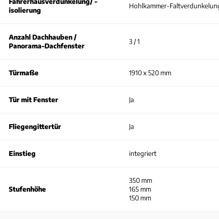
Fahrerhausverdunkelung/ -
Hohlkammer-Faltverdunkelun
isolierung
Anzahl Dachhauben /
3 / 1
Panorama-Dachfenster
Türmaße
1910 x 520 mm
Tür mit Fenster
Ja
Fliegengittertür
Ja
Einstieg
integriert
350 mm
Stufenhöhe
165 mm
150 mm