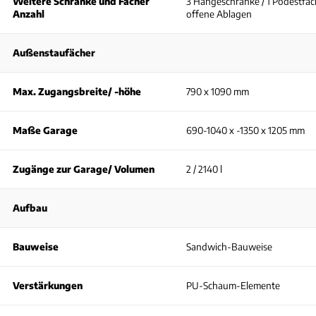
Weitere Schränke und Fächer
3 Hängeschränke / 1 Podestfäch
Anzahl
offene Ablagen
Außenstaufächer
Max. Zugangsbreite/ -höhe
790 x 1090 mm
Maße Garage
690-1040 x -1350 x 1205 mm
Zugänge zur Garage/ Volumen
2 / 2140 l
Aufbau
Bauweise
Sandwich-Bauweise
Verstärkungen
PU-Schaum-Elemente