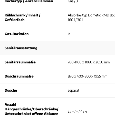
Kochertyp / Anzahl Flammen
Gas / 3
Kühlschrank / Inhalt /
Absorbertyp Dometic RMD 850
Gefrierfach
160 l / 30 l
Gas-Backofen
Ja
Sanitärausstattung
Sanitärraummaße
780-1160 x 1060 x 2050 mm
Duschraummaße
870 x 400-800 x 1955 mm
Dusche
separat
Anzahl
Hängeschränke/Oberschränke/
2 / – / – / 4 / 4
Unterschränke/ offene Ablagen