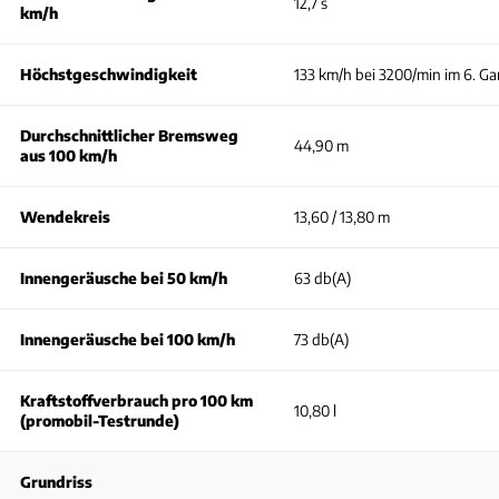
12,7 s
km/h
Höchstgeschwindigkeit
133 km/h bei 3200/min im 6. G
Durchschnittlicher Bremsweg
44,90 m
aus 100 km/h
Wendekreis
13,60 / 13,80 m
Innengeräusche bei 50 km/h
63 db(A)
Innengeräusche bei 100 km/h
73 db(A)
Kraftstoffverbrauch pro 100 km
10,80 l
(promobil-Testrunde)
Grundriss