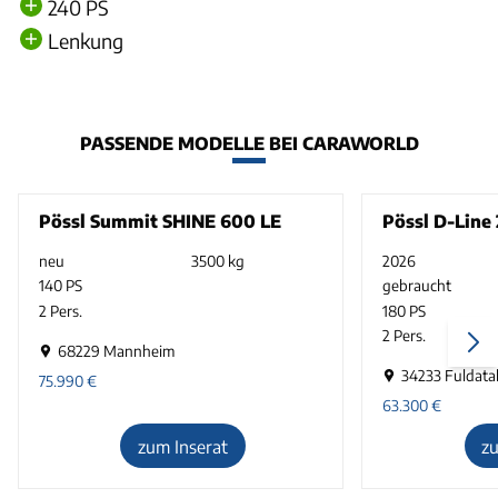
240 PS
Lenkung
PASSENDE MODELLE BEI CARAWORLD
Pössl Summit SHINE 600 LE
Pössl D-Line
neu
3500 kg
2026
140 PS
gebraucht
2 Pers.
180 PS
2 Pers.
68229 Mannheim
34233 Fuldatal
75.990
€
63.300
€
zum Inserat
z