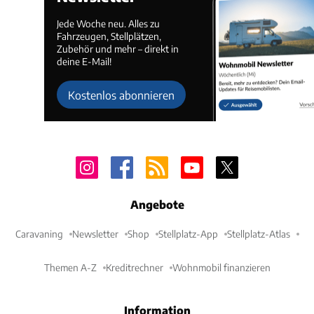
Jede Woche neu. Alles zu
Fahrzeugen, Stellplätzen,
Zubehör und mehr – direkt in
deine E-Mail!
Kostenlos abonnieren
Angebote
Caravaning
Newsletter
Shop
Stellplatz-App
Stellplatz-Atlas
Themen A-Z
Kreditrechner
Wohnmobil finanzieren
Information