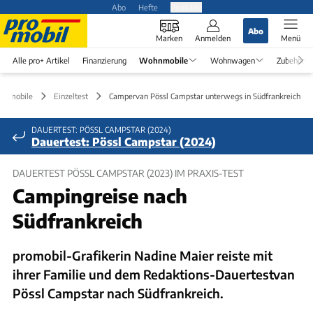
Abo
Hefte
Produkte
Abo
Marken
Anmelden
Menü
Alle pro+ Artikel
Finanzierung
Wohnmobile
Wohnwagen
Zubehör
hnmobile
Einzeltest
Campervan Pössl Campstar unterwegs in Südfrankreich
DAUERTEST: PÖSSL CAMPSTAR (2024)
Dauertest: Pössl Campstar (2024)
DAUERTEST PÖSSL CAMPSTAR (2023) IM PRAXIS-TEST
Campingreise nach
Südfrankreich
promobil-Grafikerin Nadine Maier reiste mit
ihrer Familie und dem Redaktions-Dauertestvan
Pössl Campstar nach Südfrankreich.