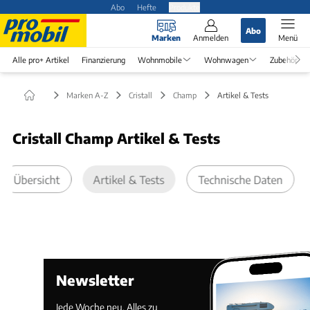
Abo
Hefte
Produkte
Abo
Marken
Anmelden
Menü
Alle pro+ Artikel
Finanzierung
Wohnmobile
Wohnwagen
Zubehör
Marken A-Z
Cristall
Champ
Artikel & Tests
Cristall Champ Artikel & Tests
Übersicht
Artikel & Tests
Technische Daten
Newsletter
Jede Woche neu. Alles zu