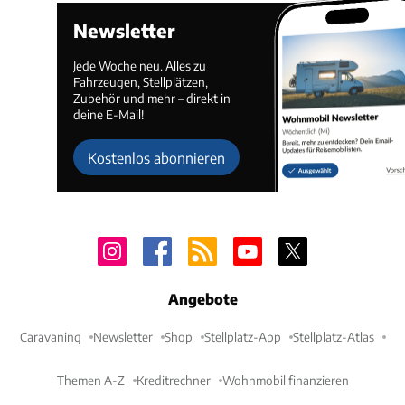
Newsletter
Jede Woche neu. Alles zu
Fahrzeugen, Stellplätzen,
Zubehör und mehr – direkt in
deine E-Mail!
Kostenlos abonnieren
Angebote
Caravaning
Newsletter
Shop
Stellplatz-App
Stellplatz-Atlas
Themen A-Z
Kreditrechner
Wohnmobil finanzieren