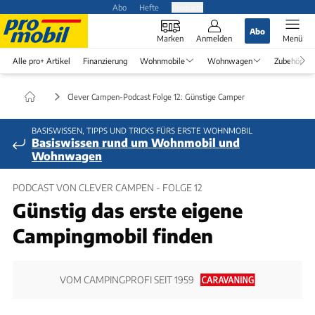
Abo
Hefte
Produkte
Abo
Marken
Anmelden
Menü
Alle pro+ Artikel
Finanzierung
Wohnmobile
Wohnwagen
Zubehör
Clever Campen-Podcast Folge 12: Günstige Camper
BASISWISSEN, TIPPS UND TRICKS FÜRS ERSTE WOHNMOBIL
Basiswissen rund um Wohnmobil und
Wohnwagen
PODCAST VON CLEVER CAMPEN - FOLGE 12
Günstig das erste eigene
Campingmobil finden
VOM CAMPINGPROFI SEIT 1959