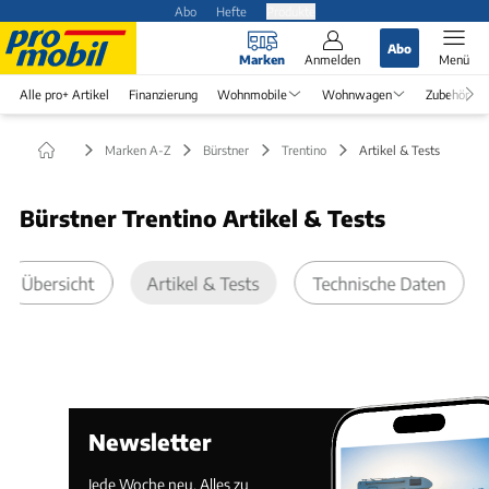
Abo
Hefte
Produkte
Abo
Marken
Anmelden
Menü
Alle pro+ Artikel
Finanzierung
Wohnmobile
Wohnwagen
Zubehör
Marken A-Z
Bürstner
Trentino
Artikel & Tests
Bürstner Trentino Artikel & Tests
Übersicht
Artikel & Tests
Technische Daten
Newsletter
Jede Woche neu. Alles zu