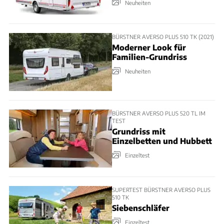
Neuheiten
BÜRSTNER AVERSO PLUS 510 TK (2021)
Moderner Look für
Familien-Grundriss
Neuheiten
BÜRSTNER AVERSO PLUS 520 TL IM
TEST
Grundriss mit
Einzelbetten und Hubbett
Einzeltest
SUPERTEST BÜRSTNER AVERSO PLUS
510 TK
Siebenschläfer
Einzeltest