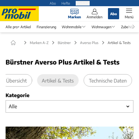
Abo
Hefte
Produkte
Abo
Marken
Anmelden
Menü
Alle pro+ Artikel
Finanzierung
Wohnmobile
Wohnwagen
Zubehör
Marken A-Z
Bürstner
Averso Plus
Artikel & Tests
Bürstner Averso Plus Artikel & Tests
Übersicht
Artikel & Tests
Technische Daten
Kategorie