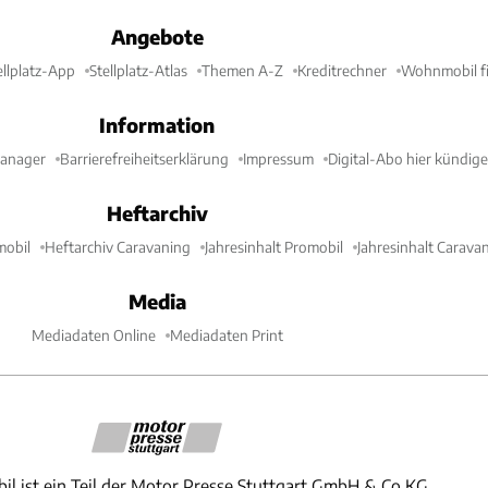
Angebote
ellplatz-App
Stellplatz-Atlas
Themen A-Z
Kreditrechner
Wohnmobil fi
Information
Manager
Barrierefreiheitserklärung
Impressum
Digital-Abo hier kündig
Heftarchiv
mobil
Heftarchiv Caravaning
Jahresinhalt Promobil
Jahresinhalt Carava
Media
Mediadaten Online
Mediadaten Print
il ist ein Teil der Motor Presse Stuttgart GmbH & Co.KG