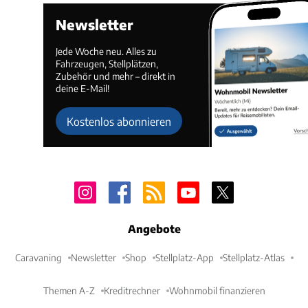
Newsletter
Jede Woche neu. Alles zu
Fahrzeugen, Stellplätzen,
Zubehör und mehr – direkt in
deine E-Mail!
Kostenlos abonnieren
Angebote
Caravaning
Newsletter
Shop
Stellplatz-App
Stellplatz-Atlas
Themen A-Z
Kreditrechner
Wohnmobil finanzieren