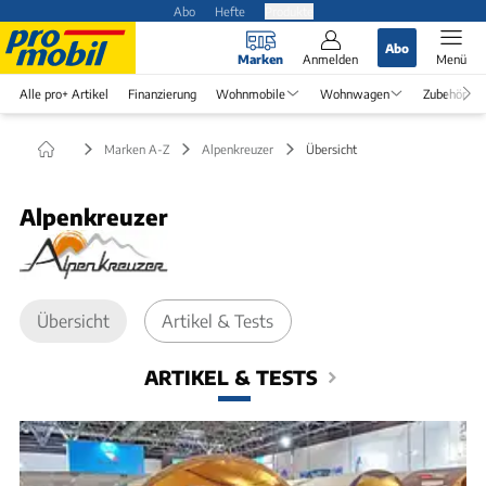
Abo
Hefte
Produkte
Abo
Marken
Anmelden
Menü
Alle pro+ Artikel
Finanzierung
Wohnmobile
Wohnwagen
Zubehör
Marken A-Z
Alpenkreuzer
Übersicht
Alpenkreuzer
Übersicht
Artikel & Tests
ARTIKEL & TESTS