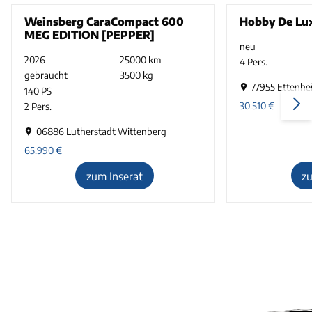
Weinsberg CaraCompact 600
Hobby De Lu
MEG EDITION [PEPPER]
neu
2026
25000 km
4 Pers.
gebraucht
3500 kg
77955 Ettenhe
140 PS
30.510
€
2 Pers.
06886 Lutherstadt Wittenberg
65.990
€
zum Inserat
z