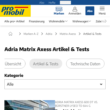
Abo
Hefte
Produkte
Abo
Marken
Anmelden
Menü
Alle pro+ Artikel
Finanzierung
Wohnmobile
Wohnwagen
Zubehör
Marken A-Z
Adria
Matrix Axess
Artikel & Tests
Adria Matrix Axess Artikel & Tests
Übersicht
Artikel & Tests
Technische Daten
Kategorie
ADRIA MATRIX AXESS 600 DT VS.
BÜRSTNER LYSEO TD 644 G