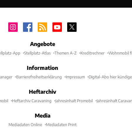
Angebote
ellplatz-App
Stellplatz-Atlas
Themen A-Z
Kreditrechner
Wohnmobil fi
Information
Manager
Barrierefreiheitserklärung
Impressum
Digital-Abo hier kündig
Heftarchiv
mobil
Heftarchiv Caravaning
Jahresinhalt Promobil
Jahresinhalt Carava
Media
Mediadaten Online
Mediadaten Print