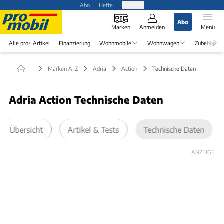
Abo
Hefte
Produkte
Abo
Marken
Anmelden
Menü
Alle pro+ Artikel
Finanzierung
Wohnmobile
Wohnwagen
Zubehör
Marken A-Z
Adria
Action
Technische Daten
Adria Action Technische Daten
Übersicht
Artikel & Tests
Technische Daten
ANZEIGE