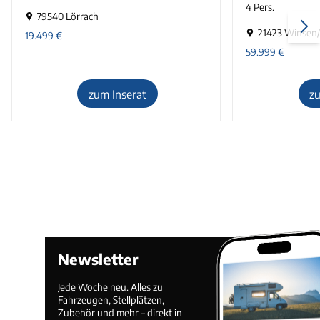
4 Pers.
79540 Lörrach
21423 Winsen
19.499
€
59.999
€
zum Inserat
z
Newsletter
Jede Woche neu. Alles zu
Fahrzeugen, Stellplätzen,
Zubehör und mehr – direkt in