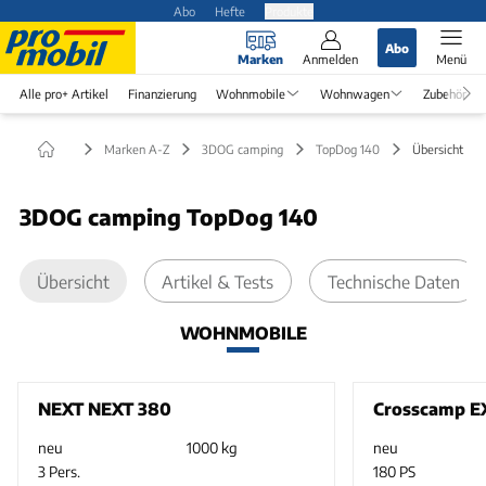
Abo
Hefte
Produkte
Abo
Marken
Anmelden
Menü
Alle pro+ Artikel
Finanzierung
Wohnmobile
Wohnwagen
Zubehör
Marken A-Z
3DOG camping
TopDog 140
Übersicht
3DOG camping TopDog 140
Übersicht
Artikel & Tests
Technische Daten
WOHNMOBILE
NEXT NEXT 380
Crosscamp E
neu
1000 kg
neu
3 Pers.
180 PS