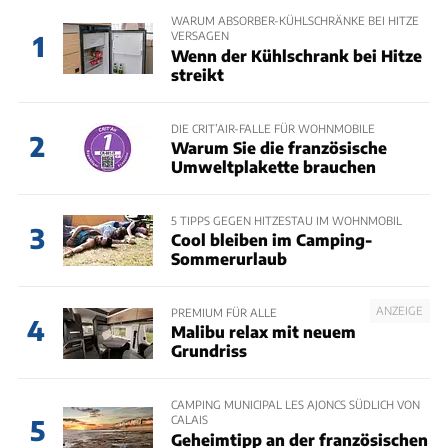
WARUM ABSORBER-KÜHLSCHRÄNKE BEI HITZE
VERSAGEN
1
Wenn der Kühlschrank bei Hitze
streikt
DIE CRIT’AIR-FALLE FÜR WOHNMOBILE
2
Warum Sie die französische
Umweltplakette brauchen
5 TIPPS GEGEN HITZESTAU IM WOHNMOBIL
3
Cool bleiben im Camping-
Sommerurlaub
ANZEIGE
PREMIUM FÜR ALLE
4
Malibu relax mit neuem
Grundriss
CAMPING MUNICIPAL LES AJONCS SÜDLICH VON
CALAIS
5
Geheimtipp an der französischen