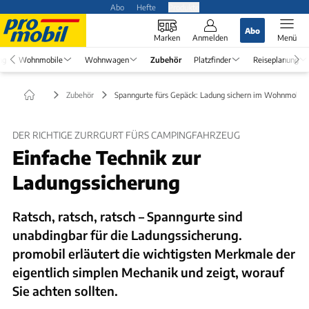
Abo
Hefte
Produkte
Abo
Marken
Anmelden
Menü
ng
Wohnmobile
Wohnwagen
Zubehör
Platzfinder
Reiseplanung
Zubehör
Spanngurte fürs Gepäck: Ladung sichern im Wohnmobil
DER RICHTIGE ZURRGURT FÜRS CAMPINGFAHRZEUG
Einfache Technik zur
Ladungssicherung
Ratsch, ratsch, ratsch – Spanngurte sind
unabdingbar für die Ladungssicherung.
promobil erläutert die wichtigsten Merkmale der
eigentlich simplen Mechanik und zeigt, worauf
Sie achten sollten.