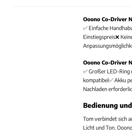
Ooono Co-Driver 
✅ Einfache Handhab
Einstiegspreis❌ Kein
Anpassungsmöglichk
Ooono Co-Driver 
✅ Großer LED-Ring m
kompatibel✅ Akku pe
Nachladen erforderli
Bedienung und
Tom verbindet sich a
Licht und Ton. Ooono 