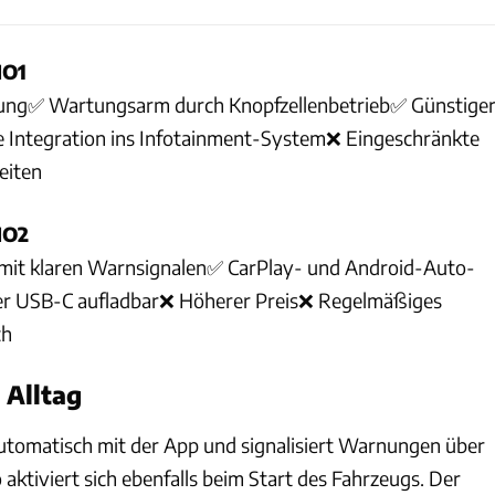
NO1
ung✅ Wartungsarm durch Knopfzellenbetrieb✅ Günstige
e Integration ins Infotainment-System❌ Eingeschränkte
eiten
NO2
it klaren Warnsignalen✅ CarPlay- und Android-Auto-
r USB-C aufladbar❌ Höherer Preis❌ Regelmäßiges
ch
 Alltag
utomatisch mit der App und signalisiert Warnungen über
aktiviert sich ebenfalls beim Start des Fahrzeugs. Der