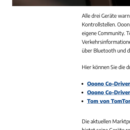
Alle drei Geräte war
Kontrollstellen. Ooon
eigene Community. T
Verkehrsinformatione
über Bluetooth und d
Hier können Sie die dr
Ooono Co-Drive
Ooono Co-Drive
Tom von TomTo
Die aktuellen Marktp
bietet seine Geräte 