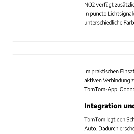
NO2 verfügt zusätzlic
In puncto Lichtsign
unterschiedliche Far
Im praktischen Einsa
aktiven Verbindung z
TomTom-App, Ooono f
Integration un
TomTom legt den Sch
Auto. Dadurch ersch