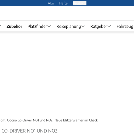
Abo
Hefte
Produkte
Zubehör
Platzfinder
Reiseplanung
Ratgeber
Fahrzeug
m, Ooono Co-Driver NO1 und NO2: Neue Blitzerwarner im Check
CO-DRIVER NO1 UND NO2