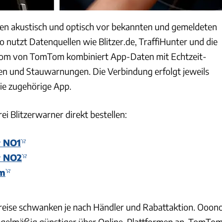
nen akustisch und optisch vor bekannten und gemeldeten
o nutzt Datenquellen wie Blitzer.de, TraffiHunter und die
om von TomTom kombiniert App-Daten mit Echtzeit-
n und Stauwarnungen. Die Verbindung erfolgt jeweils
ie zugehörige App.
ei Blitzerwarner direkt bestellen:
r NO1
r NO2
m
reise schwanken je nach Händler und Rabattaktion. Ooon
regelmäßig günstiger über Online-Plattformen an, TomTo