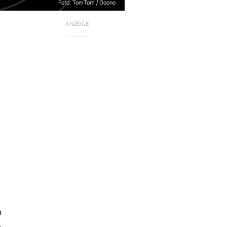
Foto: TomTom / Ooono
ANZEIGE
o
m