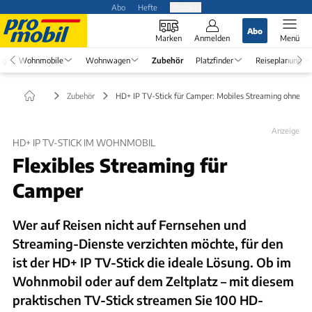
Abo
Hefte
Produkte
Abo
Marken
Anmelden
Menü
ng
Wohnmobile
Wohnwagen
Zubehör
Platzfinder
Reiseplanung
Zubehör
HD+ IP TV-Stick für Camper: Mobiles Streaming ohne S
Anzeige
HD+ IP TV-STICK IM WOHNMOBIL
Flexibles Streaming für
Camper
Wer auf Reisen nicht auf Fernsehen und
Streaming-Dienste verzichten möchte, für den
ist der HD+ IP TV-Stick die ideale Lösung. Ob im
Wohnmobil oder auf dem Zeltplatz – mit diesem
praktischen TV-Stick streamen Sie 100 HD-