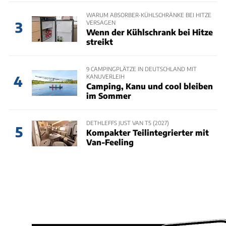
WARUM ABSORBER-KÜHLSCHRÄNKE BEI HITZE
VERSAGEN
3
Wenn der Kühlschrank bei Hitze
streikt
9 CAMPINGPLÄTZE IN DEUTSCHLAND MIT
KANUVERLEIH
4
Camping, Kanu und cool bleiben
im Sommer
DETHLEFFS JUST VAN T5 (2027)
5
Kompakter Teilintegrierter mit
Van-Feeling