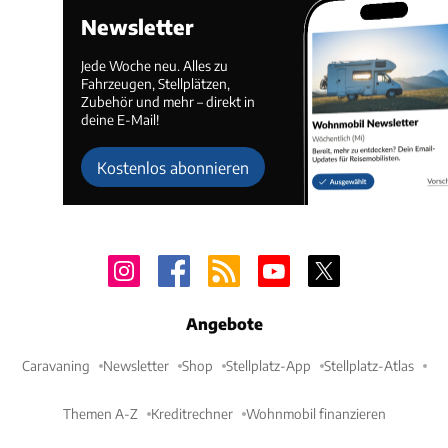
Newsletter
Jede Woche neu. Alles zu
Fahrzeugen, Stellplätzen,
Zubehör und mehr – direkt in
deine E-Mail!
Kostenlos abonnieren
Angebote
Caravaning
Newsletter
Shop
Stellplatz-App
Stellplatz-Atlas
Themen A-Z
Kreditrechner
Wohnmobil finanzieren