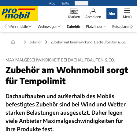
Abo
Hefte
Produkte
Abo
Marken
Anmelden
Menü
ng
Wohnmobile
Wohnwagen
Zubehör
Platzfinder
Reiseplanung
Zubehör
Zubehör mit Bremswirkung: Dachaufbauten & Co.
MAXIMALGESCHWINDIGKEIT BEI DACHAUFBAUTEN & CO.
Zubehör am Wohnmobil sorgt
für Tempolimit
Dachaufbauten und außerhalb des Mobils
befestigtes Zubehör sind bei Wind und Wetter
starken Belastungen ausgesetzt. Daher legen
viele Anbieter Maximalgeschwindigkeiten für
ihre Produkte fest.