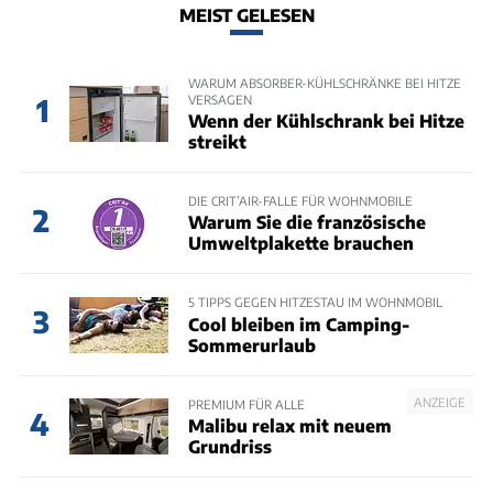
MEIST GELESEN
WARUM ABSORBER-KÜHLSCHRÄNKE BEI HITZE
VERSAGEN
1
Wenn der Kühlschrank bei Hitze
streikt
DIE CRIT’AIR-FALLE FÜR WOHNMOBILE
2
Warum Sie die französische
Umweltplakette brauchen
5 TIPPS GEGEN HITZESTAU IM WOHNMOBIL
3
Cool bleiben im Camping-
Sommerurlaub
ANZEIGE
PREMIUM FÜR ALLE
4
Malibu relax mit neuem
Grundriss