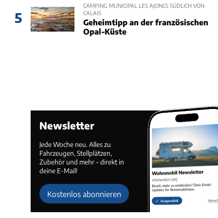
CAMPING MUNICIPAL LES AJONCS SÜDLICH VON
CALAIS
5
Geheimtipp an der französischen
Opal-Küste
Newsletter
Jede Woche neu. Alles zu
Fahrzeugen, Stellplätzen,
Zubehör und mehr – direkt in
deine E-Mail!
Kostenlos abonnieren