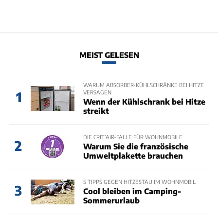
MEIST GELESEN
WARUM ABSORBER-KÜHLSCHRÄNKE BEI HITZE
VERSAGEN
1
Wenn der Kühlschrank bei Hitze
streikt
DIE CRIT’AIR-FALLE FÜR WOHNMOBILE
2
Warum Sie die französische
Umweltplakette brauchen
5 TIPPS GEGEN HITZESTAU IM WOHNMOBIL
3
Cool bleiben im Camping-
Sommerurlaub