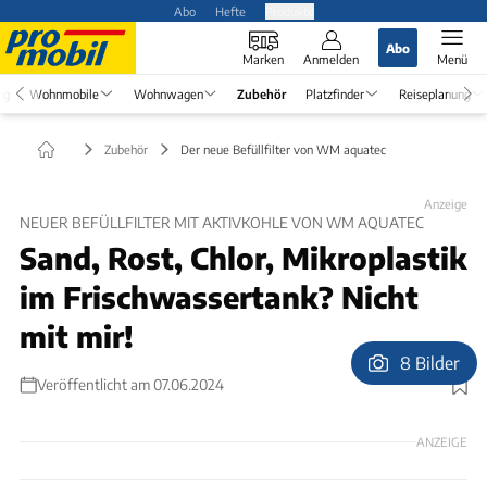
Abo
Hefte
Produkte
Abo
Marken
Anmelden
Menü
ng
Wohnmobile
Wohnwagen
Zubehör
Platzfinder
Reiseplanung
Zubehör
Der neue Befüllfilter von WM aquatec
Anzeige
NEUER BEFÜLLFILTER MIT AKTIVKOHLE VON WM AQUATEC
Sand, Rost, Chlor, Mikroplastik
im Frischwassertank? Nicht
mit mir!
8 Bilder
Veröffentlicht am 07.06.2024
Foto: WM aquatec GmbH & Co. KG
ANZEIGE