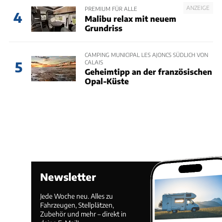
ANZEIGE
PREMIUM FÜR ALLE
4
Malibu relax mit neuem
Grundriss
CAMPING MUNICIPAL LES AJONCS SÜDLICH VON
CALAIS
5
Geheimtipp an der französischen
Opal-Küste
Newsletter
Jede Woche neu. Alles zu
Fahrzeugen, Stellplätzen,
Zubehör und mehr – direkt in