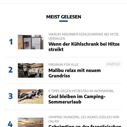
MEIST GELESEN
WARUM ABSORBER-KÜHLSCHRÄNKE BEI HITZE
VERSAGEN
1
Wenn der Kühlschrank bei Hitze
streikt
ANZEIGE
PREMIUM FÜR ALLE
2
Malibu relax mit neuem
Grundriss
5 TIPPS GEGEN HITZESTAU IM WOHNMOBIL
3
Cool bleiben im Camping-
Sommerurlaub
CAMPING MUNICIPAL LES AJONCS SÜDLICH VON
CALAIS
4
Geheimtipp an der französischen