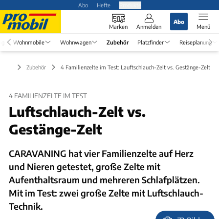
Abo
Hefte
Produkte
Abo
Marken
Anmelden
Menü
ng
Wohnmobile
Wohnwagen
Zubehör
Platzfinder
Reiseplanung
Zubehör
4 Familienzelte im Test: Lauftschlauch-Zelt vs. Gestänge-Zelt
4 FAMILIENZELTE IM TEST
Luftschlauch-Zelt vs.
Gestänge-Zelt
CARAVANING hat vier Familienzelte auf Herz
und Nieren getestet, große Zelte mit
Aufenthaltsraum und mehreren Schlafplätzen.
Mit im Test: zwei große Zelte mit Luftschlauch-
Technik.