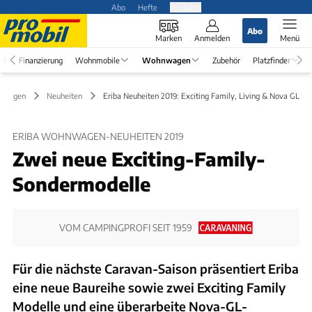
Abo
Hefte
Produkte
Abo
Marken
Anmelden
Menü
el
Finanzierung
Wohnmobile
Wohnwagen
Zubehör
Platzfinder
nwagen
Neuheiten
Eriba Neuheiten 2019: Exciting Family, Living & Nova GL
ERIBA WOHNWAGEN-NEUHEITEN 2019
Zwei neue Exciting-Family-
Sondermodelle
VOM CAMPINGPROFI SEIT 1959
Für die nächste Caravan-Saison präsentiert Eriba
eine neue Baureihe sowie zwei Exciting Family
Modelle und eine überarbeite Nova-GL-