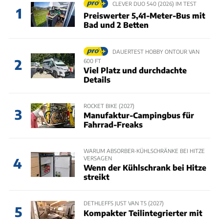
CLEVER DUO 540 (2026) IM TEST
1
Preiswerter 5,41-Meter-Bus mit
Bad und 2 Betten
DAUERTEST HOBBY ONTOUR VAN
2
600 FT
Viel Platz und durchdachte
Details
ROCKET BIKE (2027)
3
Manufaktur-Campingbus für
Fahrrad-Freaks
WARUM ABSORBER-KÜHLSCHRÄNKE BEI HITZE
VERSAGEN
4
Wenn der Kühlschrank bei Hitze
streikt
DETHLEFFS JUST VAN T5 (2027)
5
Kompakter Teilintegrierter mit