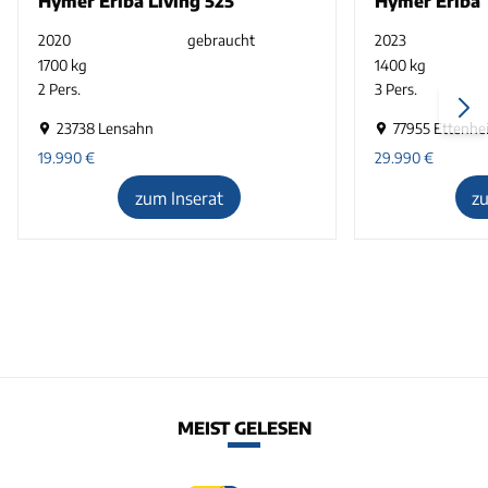
Hymer Eriba Living 525
Hymer Eriba 
2020
gebraucht
2023
1700 kg
1400 kg
2 Pers.
3 Pers.
23738 Lensahn
77955 Ettenhe
19.990
€
29.990
€
zum Inserat
z
MEIST GELESEN