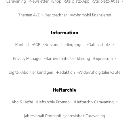
Caravaning
Newsletter
Shop
Stellplatz-App
Stellplatz-Atlas
Themen A-Z
Kreditrechner
Wohnmobil finanzieren
Information
Kontakt
AGB
Nutzungsbedingungen
Datenschutz
Privacy Manager
Barrierefreiheitserklärung
Impressum
Digital-Abo hier kündigen
Redaktion
Widerruf digitaler Käufe
Heftarchiv
Abo & Hefte
Heftarchiv Promobil
Heftarchiv Caravaning
Jahresinhalt Promobil
Jahresinhalt Caravaning