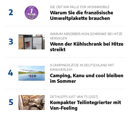
DIE CRIT’AIR-FALLE FÜR WOHNMOBILE
2
Warum Sie die französische
Umweltplakette brauchen
WARUM ABSORBER-KÜHLSCHRÄNKE BEI HITZE
VERSAGEN
3
Wenn der Kühlschrank bei Hitze
streikt
9 CAMPINGPLÄTZE IN DEUTSCHLAND MIT
KANUVERLEIH
4
Camping, Kanu und cool bleiben
im Sommer
DETHLEFFS JUST VAN T5 (2027)
5
Kompakter Teilintegrierter mit
Van-Feeling