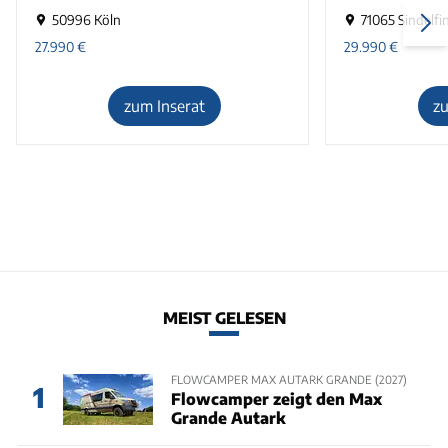
50996 Köln
71065 Sindelfi
27.990
€
29.990
€
zum Inserat
z
MEIST GELESEN
FLOWCAMPER MAX AUTARK GRANDE (2027)
1
Flowcamper zeigt den Max
Grande Autark