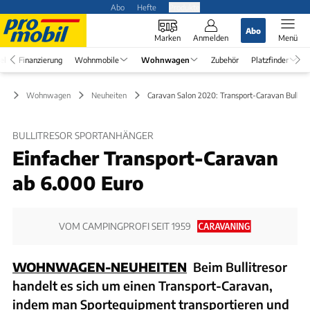
Abo
Hefte
Produkte
Abo
Marken
Anmelden
Menü
el
Finanzierung
Wohnmobile
Wohnwagen
Zubehör
Platzfinder
Wohnwagen
Neuheiten
Caravan Salon 2020: Transport-Caravan Bullitr
BULLITRESOR SPORTANHÄNGER
Einfacher Transport-Caravan
ab 6.000 Euro
VOM CAMPINGPROFI SEIT 1959
WOHNWAGEN-NEUHEITEN
Beim Bullitresor
handelt es sich um einen Transport-Caravan,
indem man Sportequipment transportieren und