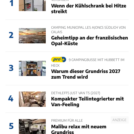
1
Wenn der Kühlschrank bei Hitze
streikt
CAMPING MUNICIPAL LES AJONCS SÜDLICH VON
CALAIS
2
Geheimtipp an der französischen
Opal-Küste
9 CAMPINGBUSSE MIT HUBBETT IM
3
HECK
Warum dieser Grundriss 2027
zum Trend wird
DETHLEFFS JUST VAN T5 (2027)
4
Kompakter Teilintegrierter mit
Van-Feeling
ANZEIGE
PREMIUM FÜR ALLE
5
Malibu relax mit neuem
Grundriss