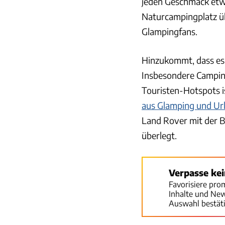
jeden Geschmack etw
Naturcampingplatz üb
Glampingfans.
Hinzukommt, dass es 
Insbesondere Camping
Touristen-Hotspots 
aus Glamping und Ur
Land Rover mit der 
überlegt.
Verpasse ke
Favorisiere pro
Inhalte und Ne
Auswahl bestät