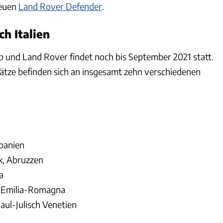
neuen
Land Rover Defender
.
h Italien
b und Land Rover findet noch bis September 2021 statt.
tze befinden sich an insgesamt zehn verschiedenen
panien
k, Abruzzen
a
, Emilia-Romagna
iaul-Julisch Venetien