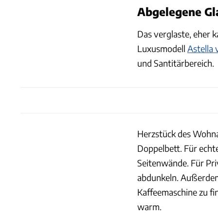
Abgelegene Gl
Das verglaste, eher k
Luxusmodell
Astella 
und Santitärbereich.
Herzstück des Wohna
Doppelbett. Für echt
Seitenwände. Für Pri
abdunkeln. Außerdem s
Kaffeemaschine zu fin
warm.