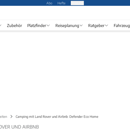
Abo
Hefte
Produkte
Zubehör
Platzfinder
Reiseplanung
Ratgeber
Fahrzeug
eiten
Camping mit Land Rover und Airbnb: Defender Eco Home
OVER UND AIRBNB