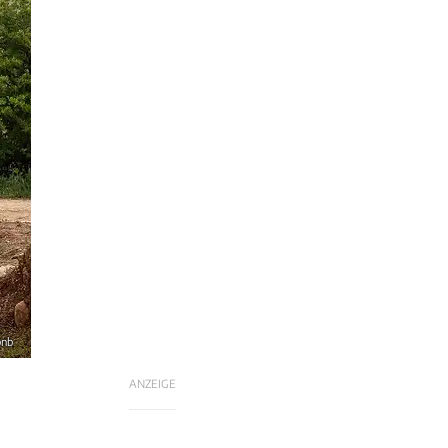
bnb
ANZEIGE