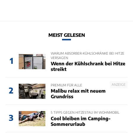
MEIST GELESEN
WARUM ABSORBER-KÜHLSCHRÄNKE BEI HITZE
VERSAGEN
1
Wenn der Kühlschrank bei Hitze
streikt
ANZEIGE
PREMIUM FÜR ALLE
2
Malibu relax mit neuem
Grundriss
5 TIPPS GEGEN HITZESTAU IM WOHNMOBIL
3
Cool bleiben im Camping-
Sommerurlaub