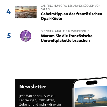
CAMPING MUNICIPAL LES AJONCS SÜDLICH VON
CALAIS
4
Geheimtipp an der französischen
Opal-Küste
DIE CRIT’AIR-FALLE FÜR WOHNMOBILE
5
Warum Sie die französische
Umweltplakette brauchen
Newsletter
Jede Woche neu. Alles zu
Fahrzeugen, Stellplätzen,
Zubehör und mehr – direkt in