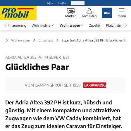
Abo
Hefte
Produkte
Abo
Marken
Anmelden
Menü
el
Finanzierung
Wohnmobile
Wohnwagen
Zubehör
Platzfinder
Wohnwagen
Einzeltest
Supertest Adria Altea 392 PH: Glückliches Paar
ADRIA ALTEA 392 PH IM SUPERTEST
Glückliches Paar
VOM CAMPINGPROFI SEIT 1959
Der Adria Altea 392 PH ist kurz, hübsch und
günstig. Mit einem kompakten und attraktiven
Zugwagen wie dem VW Caddy kombiniert, hat
er das Zeug zum idealen Caravan für Einsteiger.