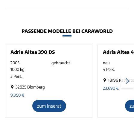
PASSENDE MODELLE BEI CARAWORLD
Adria Altea 390 DS
Adria Altea 
2005
gebraucht
neu
1000 kg
4 Pers.
3 Pers.
18196 Kavelsto
32825 Blomberg
23.690
€
9.950
€
zum Inserat
z