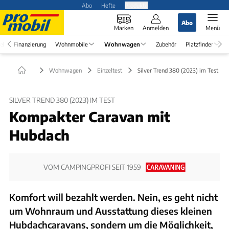
Abo
Hefte
Produkte
Abo
Marken
Anmelden
Menü
el
Finanzierung
Wohnmobile
Wohnwagen
Zubehör
Platzfinder
Wohnwagen
Einzeltest
Silver Trend 380 (2023) im Test
SILVER TREND 380 (2023) IM TEST
Kompakter Caravan mit
Hubdach
VOM CAMPINGPROFI SEIT 1959
Komfort will bezahlt werden. Nein, es geht nicht
um Wohnraum und Ausstattung dieses kleinen
Hubdachcaravans, sondern um die Möglichkeit,