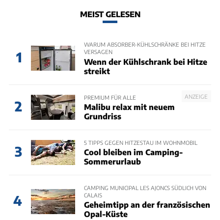
MEIST GELESEN
WARUM ABSORBER-KÜHLSCHRÄNKE BEI HITZE
VERSAGEN
1
Wenn der Kühlschrank bei Hitze
streikt
ANZEIGE
PREMIUM FÜR ALLE
2
Malibu relax mit neuem
Grundriss
5 TIPPS GEGEN HITZESTAU IM WOHNMOBIL
3
Cool bleiben im Camping-
Sommerurlaub
CAMPING MUNICIPAL LES AJONCS SÜDLICH VON
CALAIS
4
Geheimtipp an der französischen
Opal-Küste