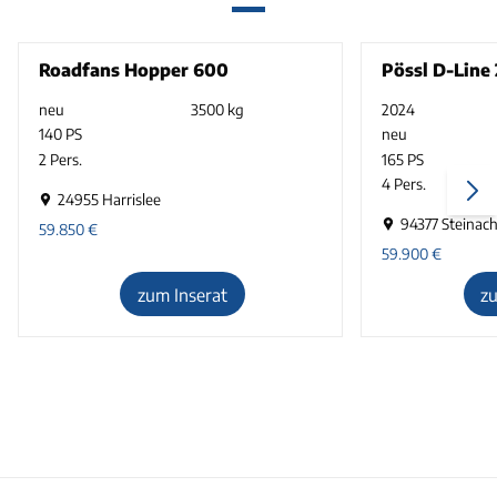
Roadfans Hopper 600
Pössl D-Line
neu
3500 kg
2024
140 PS
neu
2 Pers.
165 PS
4 Pers.
24955 Harrislee
94377 Steinac
59.850
€
59.900
€
zum Inserat
z