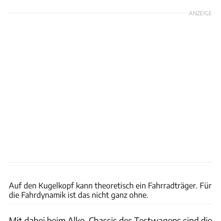
ANZEIGE
Andreas Becker
Auf den Kugelkopf kann theoretisch ein Fahrradträger. Für
die Fahrdynamik ist das nicht ganz ohne.
Mit dabei beim Alko-Chassis des Testwagens sind die