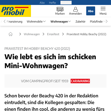
Abo
Hefte
Produkte
Abo
Marken
Anmelden
Menü
el
Finanzierung
Wohnmobile
Wohnwagen
Zubehör
Platzfinder
Wohnwagen
Einzeltest
Praxistest Hobby Beachy (2022)
PRAXISTEST IM HOBBY BEACHY 420 (2022)
Wie lebt es sich im schicken
Mini-Wohnwagen?
VOM CAMPINGPROFI SEIT 1959
Schon bevor der Beachy 420 in der Redaktion
eintrudelt, sind die Kollegen gespalten: Die
einen finden ihn cool, die anderen zu wenig fürs