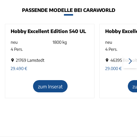
PASSENDE MODELLE BEI CARAWORLD
Hobby Excellent Edition 540 UL
Hobby Excel
neu
1800 kg
neu
4 Pers.
4 Pers.
21769 Lamstedt
46395 Bochol
29.490
€
29.000
€
zum Inserat
z