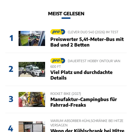
MEIST GELESEN
CLEVER DUO 540 (2026) IM TEST
1
Preiswerter 5,41-Meter-Bus mit
Bad und 2 Betten
DAUERTEST HOBBY ONTOUR VAN
2
600 FT
Viel Platz und durchdachte
Details
ROCKET BIKE (2027)
3
Manufaktur-Campingbus für
Fahrrad-Freaks
WARUM ABSORBER-KÜHLSCHRÄNKE BEI HITZE
VERSAGEN
4
Wenn der Kühlschrank bei Hitze