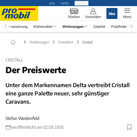
Abo
Hefte
Produkte
Abo
Marken
Anmelden
Menü
el
Finanzierung
Wohnmobile
Wohnwagen
Zubehör
Platzfinder
Wohnwagen
Einzeltest
Cristall
CRISTALL
Der Preiswerte
Unter dem Markennamen Delta vertreibt Cristall
eine ganze Palette neuer, sehr günstiger
Caravans.
Stefan Weidenfeld
Veröffentlicht am 02.09.2005