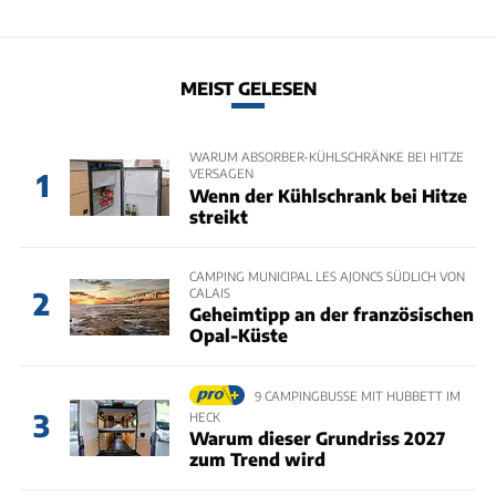
MEIST GELESEN
WARUM ABSORBER-KÜHLSCHRÄNKE BEI HITZE
VERSAGEN
1
Wenn der Kühlschrank bei Hitze
streikt
CAMPING MUNICIPAL LES AJONCS SÜDLICH VON
CALAIS
2
Geheimtipp an der französischen
Opal-Küste
9 CAMPINGBUSSE MIT HUBBETT IM
3
HECK
Warum dieser Grundriss 2027
zum Trend wird