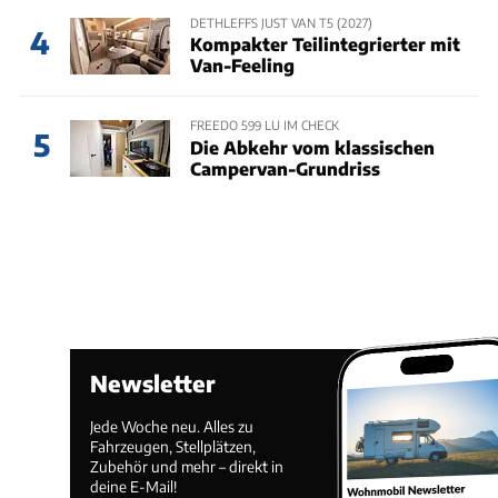
DETHLEFFS JUST VAN T5 (2027)
4
Kompakter Teilintegrierter mit
Van-Feeling
FREEDO 599 LU IM CHECK
5
Die Abkehr vom klassischen
Campervan-Grundriss
Newsletter
Jede Woche neu. Alles zu
Fahrzeugen, Stellplätzen,
Zubehör und mehr – direkt in
deine E-Mail!