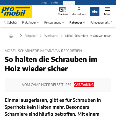
Abo
Hefte
Produkte
Abo
Marken
Anmelden
Menü
Zubehör
Platzfinder
Reiseplanung
Ratgeber
Fahrzeugmarkt
Ratgeber
Werkstatt
Möbel-Scharniere im Caravan repariere
MÖBEL-SCHARNIERE IM CARAVAN REPARIEREN
So halten die Schrauben im
Holz wieder sicher
VOM CAMPINGPROFI SEIT 1959
Einmal ausgerissen, gibt es für Schrauben in
Sperrholz kein Halten mehr. Besonders
Scharniere sind häufig betroffen. Mit einem