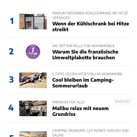
WARUM ABSORBER-KÜHLSCHRÄNKE BEI HITZE
VERSAGEN
1
Wenn der Kühlschrank bei Hitze
streikt
DIE CRIT’AIR-FALLE FÜR WOHNMOBILE
2
Warum Sie die französische
Umweltplakette brauchen
5 TIPPS GEGEN HITZESTAU IM WOHNMOBIL
3
Cool bleiben im Camping-
Sommerurlaub
ANZEIGE
PREMIUM FÜR ALLE
4
Malibu relax mit neuem
Grundriss
CAMPING MUNICIPAL LES AJONCS SÜDLICH VON
CALAIS