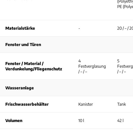
(Polyethy
PE (Poly
Materialstärke
-
20 / – / 
Fenster und Türen
4
5
Fenster / Material /
Festverglasung
Festver
Verdunkelung/Fliegenschutz
/ – / –
/ – / –
Wasseranlage
Frischwasserbehälter
Kanister
Tank
Volumen
10 l
42 l