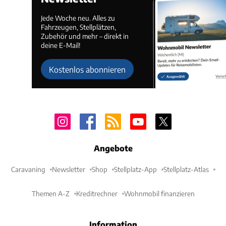
Jede Woche neu. Alles zu
Fahrzeugen, Stellplätzen,
Zubehör und mehr – direkt in
deine E-Mail!
Kostenlos abonnieren
Angebote
Caravaning
Newsletter
Shop
Stellplatz-App
Stellplatz-Atlas
Themen A-Z
Kreditrechner
Wohnmobil finanzieren
Information