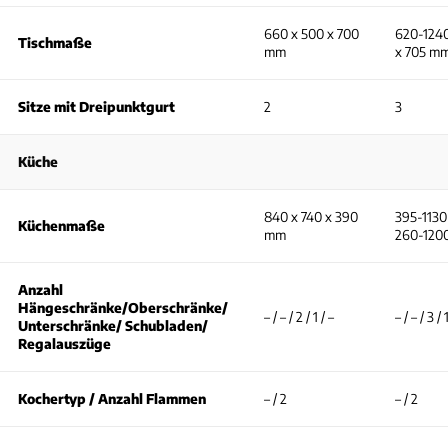
660 x 500 x 700
620-1240
Tischmaße
mm
x 705 m
Sitze mit Dreipunktgurt
2
3
Küche
840 x 740 x 390
395-1130
Küchenmaße
mm
260-120
Anzahl
Hängeschränke/Oberschränke/
– / – / 2 / 1 / –
– / – / 3 / 
Unterschränke/ Schubladen/
Regalauszüge
Kochertyp / Anzahl Flammen
– / 2
– / 2