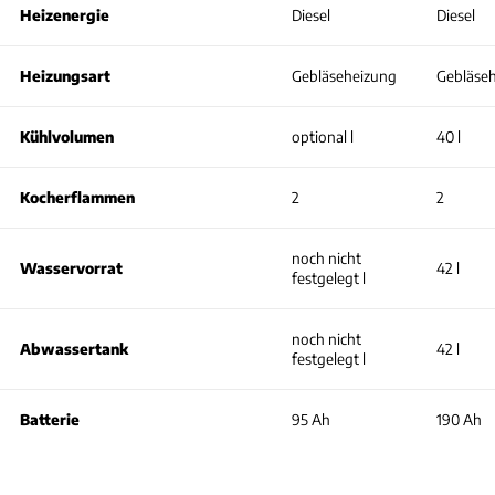
Heizenergie
Diesel
Diesel
Heizungsart
Gebläseheizung
Gebläse
Kühlvolumen
optional l
40 l
Kocherflammen
2
2
noch nicht
Wasservorrat
42 l
festgelegt l
noch nicht
Abwassertank
42 l
festgelegt l
Batterie
95 Ah
190 Ah