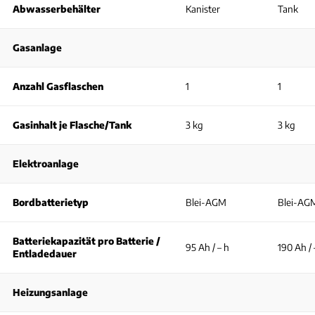
Abwasserbehälter
Kanister
Tank
Gasanlage
Anzahl Gasflaschen
1
1
Gasinhalt je Flasche/Tank
3 kg
3 kg
Elektroanlage
Bordbatterietyp
Blei-AGM
Blei-AG
Batteriekapazität pro Batterie /
95 Ah / – h
190 Ah / 
Entladedauer
Heizungsanlage