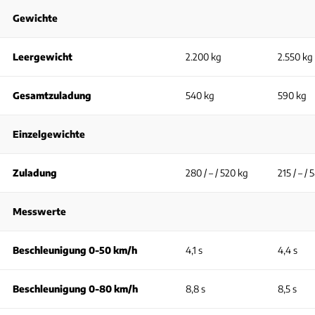
Gewichte
Leergewicht
2.200 kg
2.550 kg
Gesamtzuladung
540 kg
590 kg
Einzelgewichte
Zuladung
280 / – / 520 kg
215 / – /
Messwerte
Beschleunigung 0-50 km/h
4,1 s
4,4 s
Beschleunigung 0-80 km/h
8,8 s
8,5 s