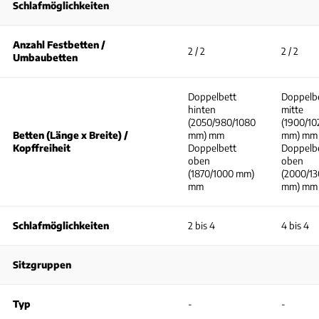
Schlafmöglichkeiten
Anzahl Festbetten /
2 / 2
2 / 2
Umbaubetten
Doppelbett
Doppelb
hinten
mitte
(2050/980/1080
(1900/10
Betten (Länge x Breite) /
mm) mm
mm) mm
Kopffreiheit
Doppelbett
Doppelb
oben
oben
(1870/1000 mm)
(2000/13
mm
mm) mm
Schlafmöglichkeiten
2 bis 4
4 bis 4
Sitzgruppen
Typ
-
-