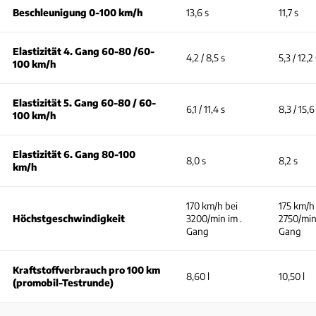
Beschleunigung 0-100 km/h
13,6 s
11,7 s
Elastizität 4. Gang 60-80 /60-
4,2 / 8,5 s
5,3 / 12,2
100 km/h
Elastizität 5. Gang 60-80 / 60-
6,1 / 11,4 s
8,3 / 15,6
100 km/h
Elastizität 6. Gang 80-100
8,0 s
8,2 s
km/h
170 km/h bei
175 km/h
Höchstgeschwindigkeit
3200/min im .
2750/min
Gang
Gang
Kraftstoffverbrauch pro 100 km
8,60 l
10,50 l
(promobil-Testrunde)