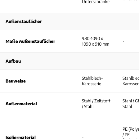
Unterschränke
Außenstaufächer
980-1090 x
Maße Außenstaufächer
-
1090 x 910 mm
Aufbau
Stahlblech-
Stahlble
Bauweise
Karosserie
Karosser
Stahl / Zeltstoff
Stahl / G
Außenmaterial
/ Stahl
Stahl
PE (Poly
/ PE
Isoliermaterial
-