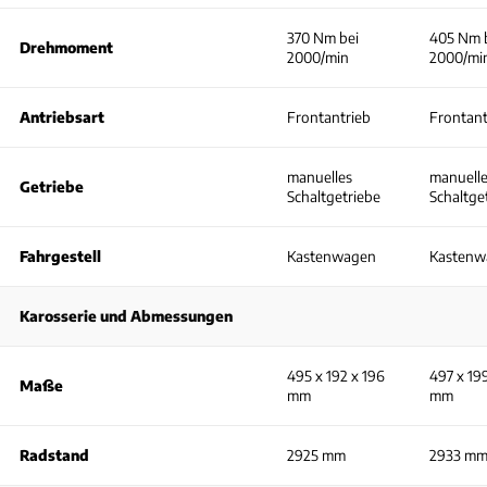
370 Nm bei
405 Nm 
Drehmoment
2000/min
2000/mi
Antriebsart
Frontantrieb
Frontant
manuelles
manuell
Getriebe
Schaltgetriebe
Schaltge
Fahrgestell
Kastenwagen
Kastenw
Karosserie und Abmessungen
495 x 192 x 196
497 x 19
Maße
mm
mm
Radstand
2925 mm
2933 m