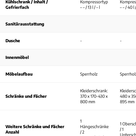
Kühlschrank / Inhalt /
Kompressortyp
Kompres
Gefrierfach
– – / 13 l / – l
– – / 40 l /
Sanitärausstattung
Dusche
-
-
Innenmöbel
Möbelaufbau
Sperrholz
Sperrhol
Kleiderschrank:
Kleiders
Schränke und Fächer
370 x 170-430 x
480 x 35
800 mm
895 mm
1
1 Obersc
Weitere Schränke und Fächer
Hängeschränke
/ 1
Anzahl
/ 2
Untersc