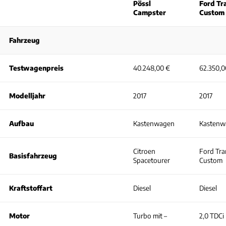
Pössl
Ford Tr
Campster
Custom
Fahrzeug
Testwagenpreis
40.248,00 €
62.350,0
Modelljahr
2017
2017
Aufbau
Kastenwagen
Kastenw
Citroen
Ford Tra
Basisfahrzeug
Spacetourer
Custom
Kraftstoffart
Diesel
Diesel
Motor
Turbo mit –
2,0 TDCi