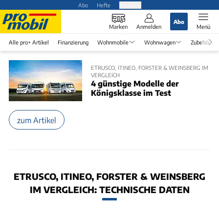
Abo
Hefte
Produkte
Abo
Marken
Anmelden
Menü
Alle pro+ Artikel
Finanzierung
Wohnmobile
Wohnwagen
Zubehör
ETRUSCO, ITINEO, FORSTER & WEINSBERG IM
VERGLEICH
4 günstige Modelle der
Königsklasse im Test
zum Artikel
ETRUSCO, ITINEO, FORSTER & WEINSBERG
IM VERGLEICH: TECHNISCHE DATEN