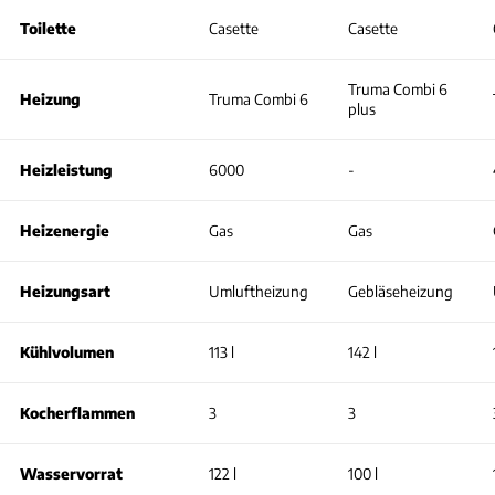
Toilette
Casette
Casette
Truma Combi 6
Heizung
Truma Combi 6
plus
Heizleistung
6000
-
Heizenergie
Gas
Gas
Heizungsart
Umluftheizung
Gebläseheizung
Kühlvolumen
113 l
142 l
Kocherflammen
3
3
Wasservorrat
122 l
100 l