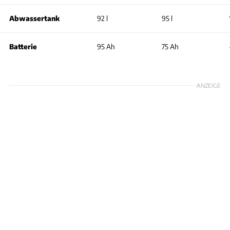
Abwassertank
92 l
95 l
Batterie
95 Ah
75 Ah
ANZEIGE