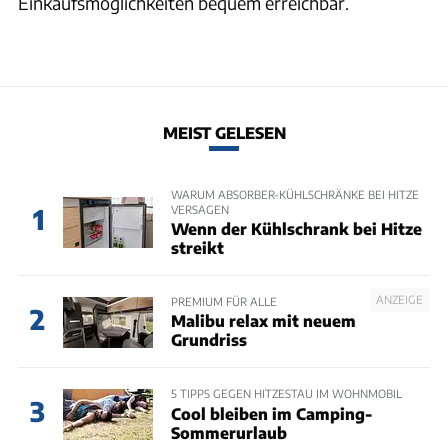
Einkaufsmöglichkeiten bequem erreichbar.
MEIST GELESEN
WARUM ABSORBER-KÜHLSCHRÄNKE BEI HITZE
VERSAGEN
1
Wenn der Kühlschrank bei Hitze
streikt
ANZEIGE
PREMIUM FÜR ALLE
2
Malibu relax mit neuem
Grundriss
5 TIPPS GEGEN HITZESTAU IM WOHNMOBIL
3
Cool bleiben im Camping-
Sommerurlaub