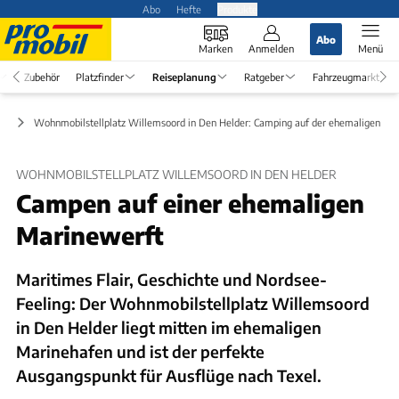
Abo
Hefte
Produkte
Abo
Marken
Anmelden
Menü
Zubehör
Platzfinder
Reiseplanung
Ratgeber
Fahrzeugmarkt
ps
Wohnmobilstellplatz Willemsoord in Den Helder: Camping auf der ehemaligen Ma
WOHNMOBILSTELLPLATZ WILLEMSOORD IN DEN HELDER
Campen auf einer ehemaligen
Marinewerft
Maritimes Flair, Geschichte und Nordsee-
Feeling: Der Wohnmobilstellplatz Willemsoord
in Den Helder liegt mitten im ehemaligen
Marinehafen und ist der perfekte
Ausgangspunkt für Ausflüge nach Texel.