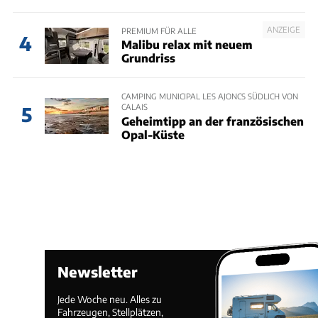
ANZEIGE
PREMIUM FÜR ALLE
4
Malibu relax mit neuem
Grundriss
CAMPING MUNICIPAL LES AJONCS SÜDLICH VON
CALAIS
5
Geheimtipp an der französischen
Opal-Küste
Newsletter
Jede Woche neu. Alles zu
Fahrzeugen, Stellplätzen,