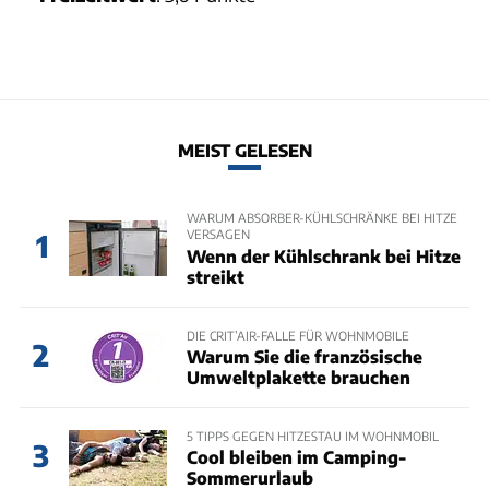
MEIST GELESEN
WARUM ABSORBER-KÜHLSCHRÄNKE BEI HITZE
VERSAGEN
1
Wenn der Kühlschrank bei Hitze
streikt
DIE CRIT’AIR-FALLE FÜR WOHNMOBILE
2
Warum Sie die französische
Umweltplakette brauchen
5 TIPPS GEGEN HITZESTAU IM WOHNMOBIL
3
Cool bleiben im Camping-
Sommerurlaub