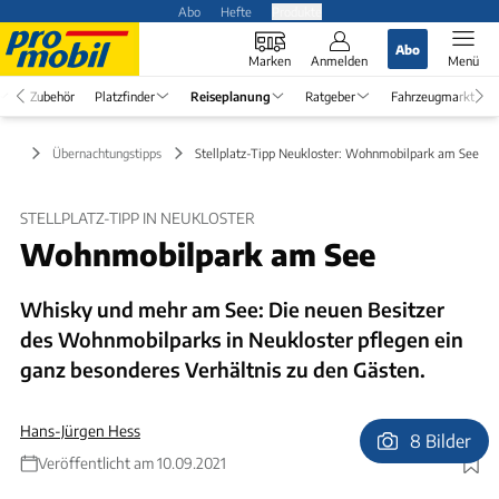
Abo
Hefte
Produkte
Abo
Marken
Anmelden
Menü
Zubehör
Platzfinder
Reiseplanung
Ratgeber
Fahrzeugmarkt
nung
Übernachtungstipps
Stellplatz-Tipp Neukloster: Wohnmobilpark am See
STELLPLATZ-TIPP IN NEUKLOSTER
Wohnmobilpark am See
Whisky und mehr am See: Die neuen Besitzer
des Wohnmobilparks in Neukloster pflegen ein
ganz besonderes Verhältnis zu den Gästen.
Hans-Jürgen Hess
8 Bilder
Veröffentlicht am 10.09.2021
Foto: H.-J. Hess