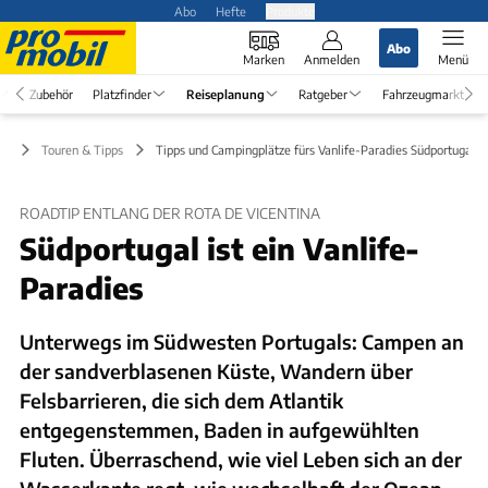
Abo
Hefte
Produkte
Abo
Marken
Anmelden
Menü
Zubehör
Platzfinder
Reiseplanung
Ratgeber
Fahrzeugmarkt
ng
Touren & Tipps
Tipps und Campingplätze fürs Vanlife-Paradies Südportugal
ROADTIP ENTLANG DER ROTA DE VICENTINA
Südportugal ist ein Vanlife-
Paradies
Unterwegs im Südwesten Portugals: Campen an
der sandverblasenen Küste, Wandern über
Felsbarrieren, die sich dem Atlantik
entgegenstemmen, Baden in aufgewühlten
Fluten. Überraschend, wie viel Leben sich an der