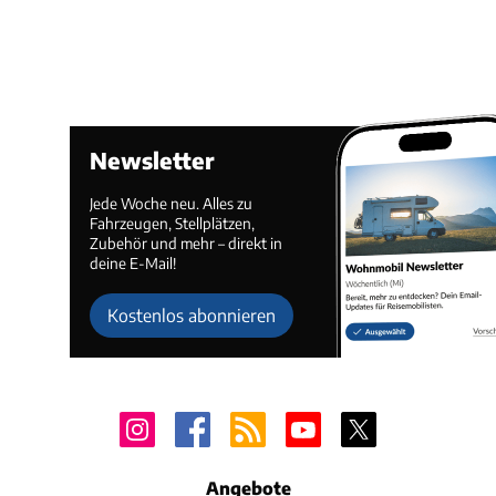
Newsletter
Jede Woche neu. Alles zu
Fahrzeugen, Stellplätzen,
Zubehör und mehr – direkt in
deine E-Mail!
Kostenlos abonnieren
Angebote