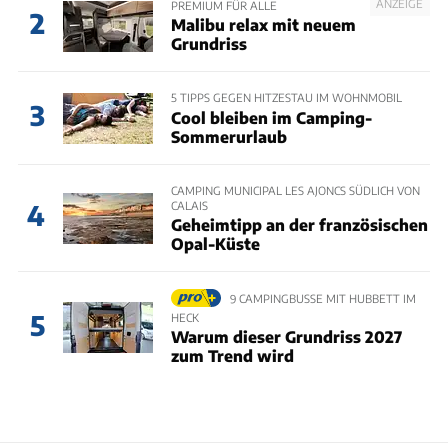
ANZEIGE
PREMIUM FÜR ALLE
2
Malibu relax mit neuem
Grundriss
5 TIPPS GEGEN HITZESTAU IM WOHNMOBIL
3
Cool bleiben im Camping-
Sommerurlaub
CAMPING MUNICIPAL LES AJONCS SÜDLICH VON
CALAIS
4
Geheimtipp an der französischen
Opal-Küste
9 CAMPINGBUSSE MIT HUBBETT IM
5
HECK
Warum dieser Grundriss 2027
zum Trend wird