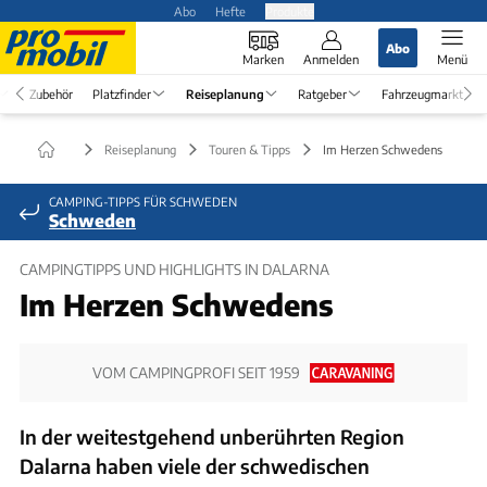
Abo
Hefte
Produkte
Abo
Marken
Anmelden
Menü
Zubehör
Platzfinder
Reiseplanung
Ratgeber
Fahrzeugmarkt
Reiseplanung
Touren & Tipps
Im Herzen Schwedens
CAMPING-TIPPS FÜR SCHWEDEN
Schweden
CAMPINGTIPPS UND HIGHLIGHTS IN DALARNA
Im Herzen Schwedens
VOM CAMPINGPROFI SEIT 1959
In der weitestgehend unberührten Region
Dalarna haben viele der schwedischen