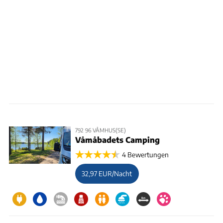
792 96 VÅMHUS(SE)
Våmåbadets Camping
4 Bewertungen
32,97 EUR/Nacht