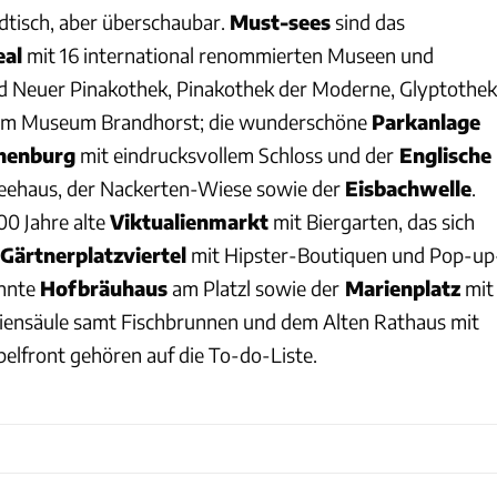
tisch, aber überschaubar.
Must-sees
sind das
eal
mit 16 international renommierten Museen und
nd Neuer Pinakothek, Pinakothek der Moderne, Glyptothek
em Museum Brandhorst; die wunderschöne
Parkanlage
henburg
mit eindrucksvollem Schloss und der
Englische
eehaus, der Nackerten-Wiese sowie der
Eisbachwelle
.
00 Jahre alte
Viktualienmarkt
mit Biergarten, das sich
Gärtnerplatzviertel
mit Hipster-Boutiquen und Pop-up
annte
Hofbräuhaus
am Platzl sowie der
Marienplatz
mit
ensäule samt Fischbrunnen und dem Alten Rathaus mit
elfront gehören auf die To-do-Liste.