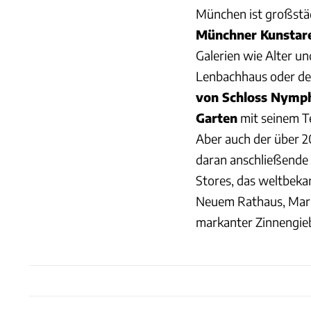
München ist großstäd
Münchner Kunstar
Galerien wie Alter u
Lenbachhaus oder d
von Schloss Nymp
Garten
mit seinem T
Aber auch der über 2
daran anschließende
Stores, das weltbek
Neuem Rathaus, Mari
markanter Zinnengieb