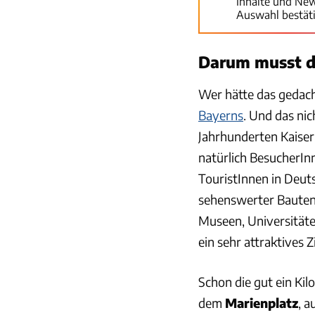
Inhalte und Ne
Auswahl bestät
Darum musst d
Wer hätte das gedacht
Bayerns
. Und das ni
Jahrhunderten Kaiser,
natürlich BesucherIn
TouristInnen in Deut
sehenswerter Bauten
Museen, Universitäte
ein sehr attraktives Zi
Schon die gut ein Ki
dem
Marienplatz
, 