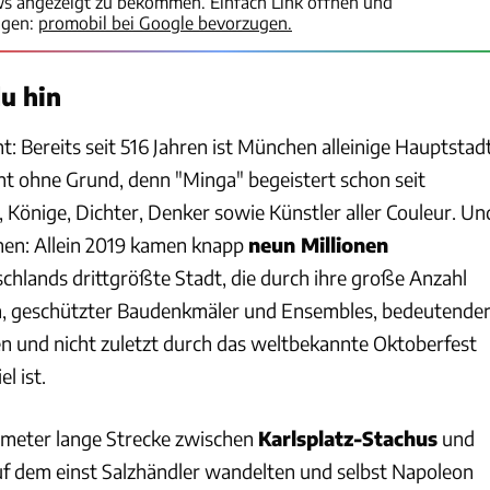
ws angezeigt zu bekommen. Einfach Link öffnen und
igen:
promobil bei Google bevorzugen.
u hin
: Bereits seit 516 Jahren ist München alleinige Hauptstad
cht ohne Grund, denn "Minga" begeistert schon seit
 Könige, Dichter, Denker sowie Künstler aller Couleur. Un
nen: Allein 2019 kamen knapp
neun Millionen
schlands drittgrößte Stadt, die durch ihre große Anzahl
, geschützter Baudenkmäler und Ensembles, bedeutende
n und nicht zuletzt durch das weltbekannte Oktoberfest
el ist.
lometer lange Strecke zwischen
Karlsplatz-Stachus
und
auf dem einst Salzhändler wandelten und selbst Napoleon