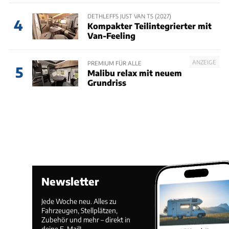
DETHLEFFS JUST VAN T5 (2027)
4
Kompakter Teilintegrierter mit
Van-Feeling
ANZEIGE
PREMIUM FÜR ALLE
5
Malibu relax mit neuem
Grundriss
Newsletter
Jede Woche neu. Alles zu
Fahrzeugen, Stellplätzen,
Zubehör und mehr – direkt in
deine E-Mail!