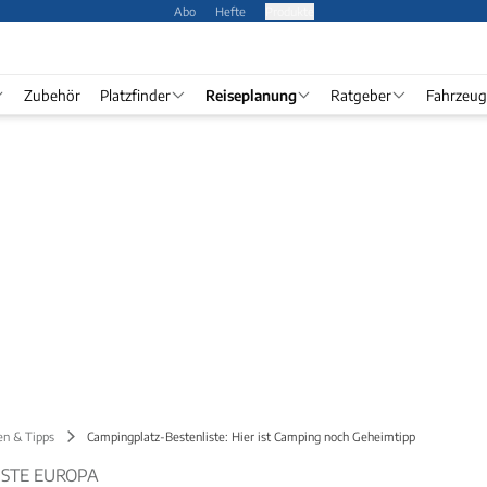
Abo
Hefte
Produkte
Zubehör
Platzfinder
Reiseplanung
Ratgeber
Fahrzeug
en & Tipps
Campingplatz-Bestenliste: Hier ist Camping noch Geheimtipp
ISTE EUROPA