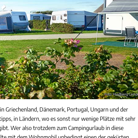
Foto: Hvidbjerg Camp
in Griechenland, Dänemark, Portugal, Ungarn und der
ipps, in Ländern, wo es sonst nur wenige Plätze mit sehr
ibt. Wer also trotzdem zum Campingurlaub in diese
sollte mit dem Wohnmobil unbedingt einen der gekürten