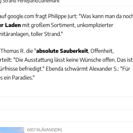
g Strand Feriepark/Dänemark
auf google.com fragt Philippe Jurt: "Was kann man da noc
er Laden
mit großem Sortiment, unkomplizierter
täranlagen, toller Strand."
 Thomas R. die "
absolute Sauberkeit
, Offenheit,
rteilt: "Die Ausstattung lässt keine Wünsche offen. Das ist
edürfnisse befriedigt." Ebenda schwärmt Alexander S.: "Für
es ein Paradies."
6857 BLÅVAND(DK)