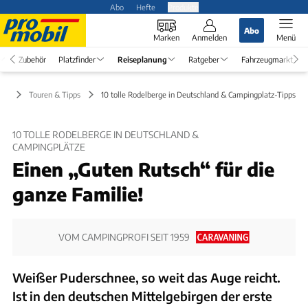
Abo
Hefte
Produkte
Abo
Marken
Anmelden
Menü
Zubehör
Platzfinder
Reiseplanung
Ratgeber
Fahrzeugmarkt
ung
Touren & Tipps
10 tolle Rodelberge in Deutschland & Campingplatz-Tipps
10 TOLLE RODELBERGE IN DEUTSCHLAND &
CAMPINGPLÄTZE
Einen „Guten Rutsch“ für die
ganze Familie!
VOM CAMPINGPROFI SEIT 1959
Weißer Puderschnee, so weit das Auge reicht.
Ist in den deutschen Mittelgebirgen der erste