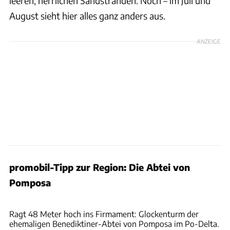
leeren, herrlichen Sandstränden. Noch – im Juli und
August sieht hier alles ganz anders aus.
ANZEIGE
promobil-Tipp zur Region: Die Abtei von
Pomposa
Joachim Negwer, carinthian/Fotolia (1)
Ragt 48 Meter hoch ins Firmament: Glockenturm der
ehemaligen Benediktiner-Abtei von Pomposa im Po-Delta.