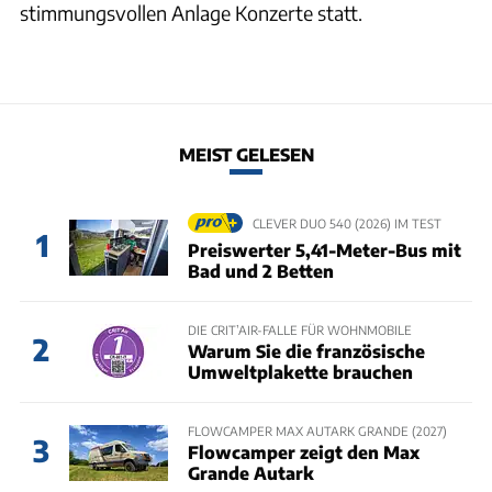
stimmungsvollen Anlage Konzerte statt.
MEIST GELESEN
CLEVER DUO 540 (2026) IM TEST
1
Preiswerter 5,41-Meter-Bus mit
Bad und 2 Betten
DIE CRIT’AIR-FALLE FÜR WOHNMOBILE
2
Warum Sie die französische
Umweltplakette brauchen
FLOWCAMPER MAX AUTARK GRANDE (2027)
3
Flowcamper zeigt den Max
Grande Autark