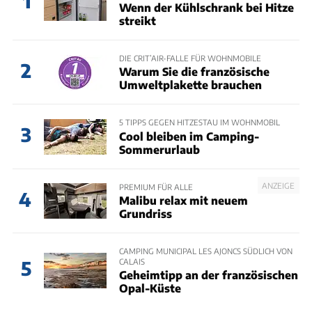
1
Wenn der Kühlschrank bei Hitze
streikt
DIE CRIT’AIR-FALLE FÜR WOHNMOBILE
2
Warum Sie die französische
Umweltplakette brauchen
5 TIPPS GEGEN HITZESTAU IM WOHNMOBIL
3
Cool bleiben im Camping-
Sommerurlaub
ANZEIGE
PREMIUM FÜR ALLE
4
Malibu relax mit neuem
Grundriss
CAMPING MUNICIPAL LES AJONCS SÜDLICH VON
CALAIS
5
Geheimtipp an der französischen
Opal-Küste