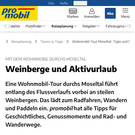
Abo
Hefte
Produkte
Abo
Marken
Anmelden
Menü
Zubehör
Platzfinder
Reiseplanung
Ratgeber
Fahrzeugmarkt
Reiseplanung
Touren & Tipps
Wohnmobil-Tour Moseltal: Tipps und Stell
MIT DEM WOHNMOBIL DURCHS MOSELTAL
Weinberge und Aktivurlaub
Eine Wohnmobil-Tour durchs Moseltal führt
entlang des Flussverlaufs vorbei an steilen
Weinbergen. Das lädt zum Radfahren, Wandern
und Paddeln ein.
promobil
hat alle Tipps für
Geschichtliches, Genussmomente und Rad- und
Wanderwege.