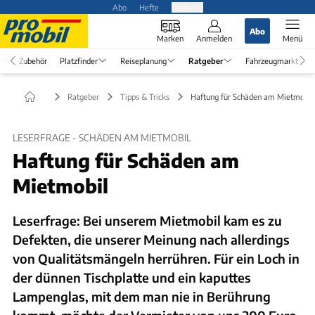
Abo
Hefte
Produkte
Abo
Marken
Anmelden
Menü
Zubehör
Platzfinder
Reiseplanung
Ratgeber
Fahrzeugmarkt
Ratgeber
Tipps & Tricks
Haftung für Schäden am Mietmobil
LESERFRAGE - SCHÄDEN AM MIETMOBIL
Haftung für Schäden am
Mietmobil
Leserfrage: Bei unserem Mietmobil kam es zu
Defekten, die unserer Meinung nach allerdings
von Qualitätsmängeln her­rühren. Für ein Loch in
der dünnen Tischplatte und ein kaputtes
Lampenglas, mit dem man nie in Berührung