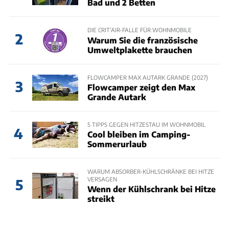
Bad und 2 Betten
DIE CRIT’AIR-FALLE FÜR WOHNMOBILE
2
Warum Sie die französische
Umweltplakette brauchen
FLOWCAMPER MAX AUTARK GRANDE (2027)
3
Flowcamper zeigt den Max
Grande Autark
5 TIPPS GEGEN HITZESTAU IM WOHNMOBIL
4
Cool bleiben im Camping-
Sommerurlaub
WARUM ABSORBER-KÜHLSCHRÄNKE BEI HITZE
VERSAGEN
5
Wenn der Kühlschrank bei Hitze
streikt